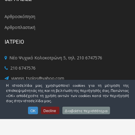
Αρθροσκόπηση
Αρθροπλαστική
ΙΑΤΡΕΙΟ
Νέο Ψυχικό Κολοκοτρώνη 5, τηλ. 210 6747576
210 6747576
yiannis_tsolos@yahoo.com
Η ιστοσελίδα μας χρησιμοποιεί cookies για τη μέτρηση της
+306974409040
επισκεψιμότητάς της και τη βελτίωση της περιήγησής σας. Πατώντας
«OK» αποδέχεστε τη χρήση αυτών των cookies κατά την περιήγησή
Τρ - Πέμ - Παρ: 5:30 - 9:00
σας στην ιστοσελίδα μας.
OK
Decline
Διαβάστε περισσότερα
Copyright © 2017 Ιωάννης Τσώλος By
SocializeMe